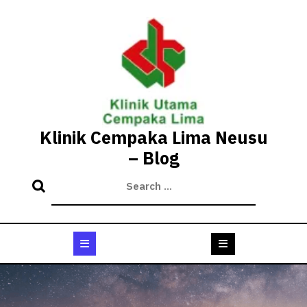
Skip
to
content
Klinik Cempaka Lima Neusu
– Blog
Open
Button