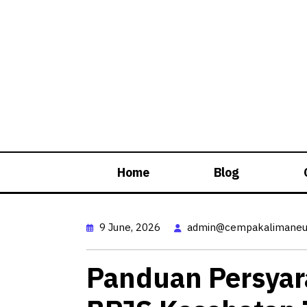
Skip
to
content
Home
Blog
9 June, 2026
admin@cempakalimaneus
Panduan Persya