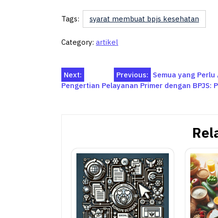
Tags:
syarat membuat bpjs kesehatan
Category:
artikel
Post
Next:
Previous:
Semua yang Perlu 
Pengertian Pelayanan Primer dengan BPJS: 
navigation
Rel