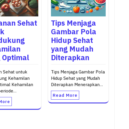
anan Sehat
Tips Menjaga
uk
Gambar Pola
dukung
Hidup Sehat
milan
yang Mudah
 Optimal
Diterapkan
 Sehat untuk
Tips Menjaga Gambar Pola
ung Kehamilan
Hidup Sehat yang Mudah
timal Kehamilan
Diterapkan Menerapkan…
periode…
Read More
More