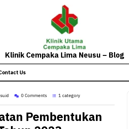
Klinik Cempaka Lima Neusu – Blog
Contact Us
Panduan Persyaratan Pembentukan BPJS Kesehatan Tahun 2023
u.id
0 Comments
1 category
ratan Pembentukan