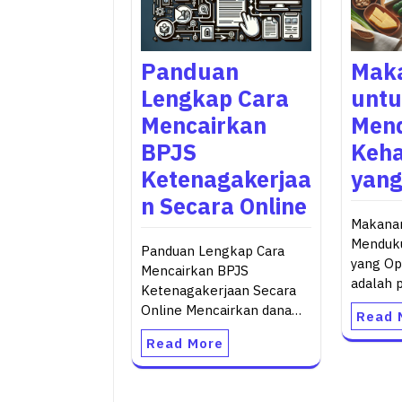
Panduan
Mak
Lengkap Cara
unt
Mencairkan
Men
BPJS
Keha
Ketenagakerjaa
yang
n Secara Online
Makanan
Menduk
Panduan Lengkap Cara
yang Op
Mencairkan BPJS
adalah 
Ketenagakerjaan Secara
Online Mencairkan dana…
Read 
Read More