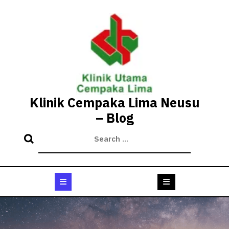
Skip
to
content
Klinik Cempaka Lima Neusu
– Blog
Open
Button