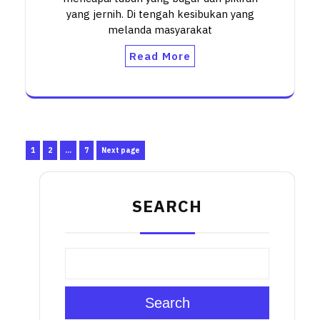
yang jernih. Di tengah kesibukan yang
melanda masyarakat
Read More
Posts
Page
Page
Page
1
2
…
7
Next page
pagination
SEARCH
Search