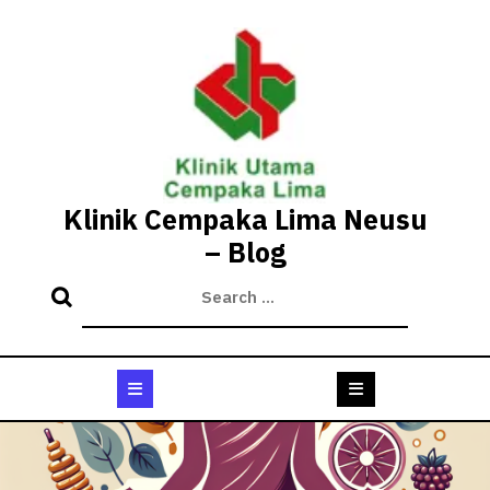
Skip
to
content
Klinik Cempaka Lima Neusu
– Blog
Open
Button