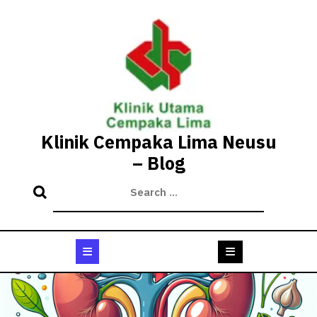
Skip
to
content
Klinik Cempaka Lima Neusu
– Blog
Open
Button