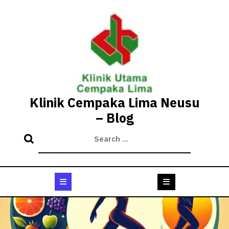
Skip
to
content
Klinik Cempaka Lima Neusu
– Blog
Open
Button