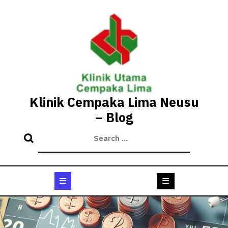
Skip
to
content
Klinik Cempaka Lima Neusu
– Blog
Open
Button